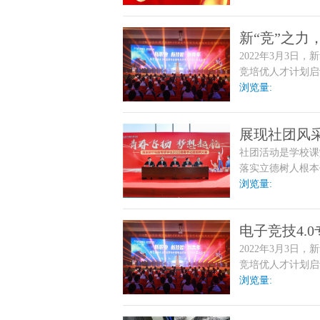
新“竞”之
2022年3月3日
新华
竞培优人才计划启
浏览量:
展现社团风
社团活动是学校课
落实立德树人根本
南新学子都能在社
浏览量:
电子竞技4.
2022年3月3日
启幕
竞培优人才计划启
浏览量: