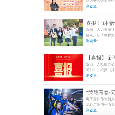
认为升入普通高中
的学生要分流到职
浏览量:
喜报！8本
近日，人力资源社
目录！
目录。新华教育集团
术应用实训指南》
浏览量:
【喜报】 
近日，人社部办公
职业培训教
通知》。根据《技
要求，经人社部技
浏览量:
教育集团常务副总
材目录。
“荣耀青春·
电子竞技作为新兴
开启，热血
流行广泛的一项竞
项目；2018年
浏览量: