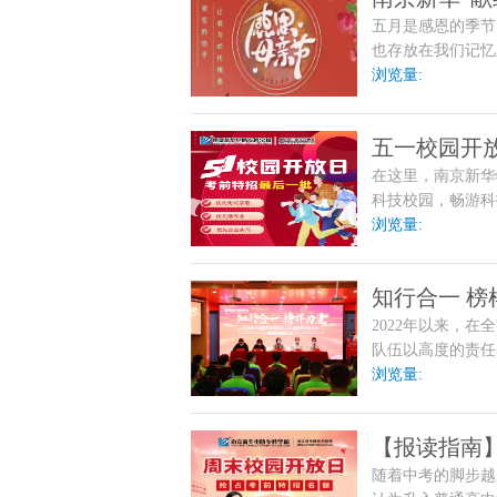
五月是感恩的季节
也存放在我们记忆
也抵不上子女的成
浏览量:
五一校园开
在这里，南京新华
科技校园，畅游科
来拿！
浏览量:
知行合一 榜
2022年以来，
代表大会暨
队伍以高度的责任
志们一起成为了战
浏览量:
【报读指南
随着中考的脚步越