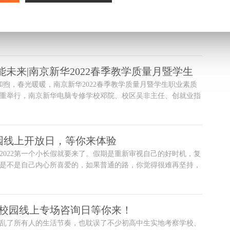
特招|学技术 带着理想选学校
春季最好风光。气温回暖，春风和煦，是时候为这个美好的春季
新的自我迎接无限春光。
能未来|南京新华2022春季教学质量月暨学生
风和煦，春光暖暖，南京新华2022春季教学质量月暨学生职业素质
展周启动仪式隆重举行
重举行，南京新华电脑专修学校邓院、校区吴非主任、创就业指
督查办辛晨主任、教务处叶伟主任、教务处洪峰主管、学生处刘
次启动仪式。
园线上开放日，等你来体验
2022第一个小长假就要来了。假期是重新审视自己的好时机，复
是不是自己内心所喜爱的，如果普通的路，你觉得很难再坚持，
0校园线上专场咨询日等你来！
乱了所有人的生活节奏，也耽误了不少初高中生实地考察学校、