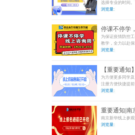
选择专业的时间。
现报名，南京新华
浏览量:
停课不停学
为保证疫情防控工
教学，全力以赴保
习质量“不打折”。
浏览量:
【重要通知
为方便更多同学及
注册方便快捷提前
浏览量:
重要通知|
南京新华线上参观
浏览量: