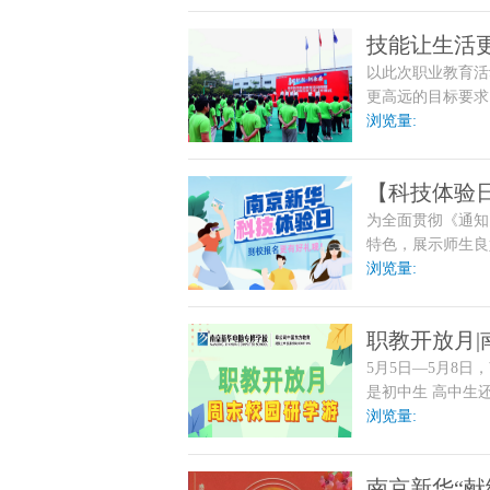
技能让生活更
以此次职业教育活
活动
更高远的目标要求
助力每一位南新学
浏览量:
【科技体验
为全面贯彻《通知
啦！
特色，展示师生良
日-15日举行职
浏览量:
职教开放月
5月5日—5月8
是初中生 高中生
成才之路。
浏览量:
南京新华“献