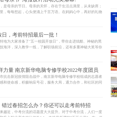
，是母亲的节日。母亲的关怀，存在于生活点滴里，从未缺席；
里，每每想起，心头便涌上千言万语。在妈妈心中，再好的礼物
人成才。正是由
放日，考前特招最后一批！
特地为大家准备了“五一校园开放日”，带你走进炫酷、神秘的黑
技海洋，深入教学一线，了解职场前沿，还有多重神秘大奖等你
样力量 南京新华电脑专修学校2022年度团员
在全市抗击新冠疫情阻击战中，南京新华电脑专修学校组成的志愿者
青年表彰大会顺利落幕
感和使命感，积极响应号召，服务大局，通力合作，和社区的同
“疫”的“先锋军”，逆行出征，奔赴到各个抗疫战场。
】错过春招怎么办？你还可以走考前特招
来越近，中考分流的话题度大大提升。对于中考分流，人们一度