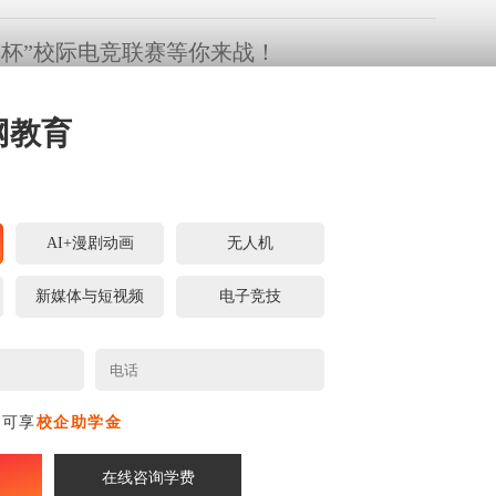
运营师列为新职业，教育部将电竞工作者列入自由职业；2022年
准电子竞技为比赛项目，并将纳入奖牌总榜单。纵观电子竞技的
想杯”校际电竞联赛等你来战！
难发现，电子竞技作为数字经济的重要组成和潜力产业，已逐渐
盛大的冰雪盛会为开端，2022年或将成为历史上罕见的超级体育
后，成都大运会、杭州亚运会、足球世界杯等国际大赛将轮番登
网教育
是，杭
|云线上直播结课答辩圆满落幕
了保证学生们能顺利完成结课答辩，南京新华电脑专修学校教务
AI+漫剧动画
无人机
作会议，经过周密研讨、精密部署，制定了一套完善的云线上直
流程。此
新媒体与短视频
电子竞技
梦启航|南京新华2022春季素质拓展周开始
收起寒冬料峭的尾巴，阳光驱逐了冬天的寒意，草长莺飞，繁花
一个充满生机和活力的季节里，为全面活跃和丰富校园文化，增
名可享
校企助学金
员间的凝聚力和团结力，为以后积极有效的开展各项工作奠定基
专修学校开启了以“青春飞扬，逐梦启航”为主题的2022春季素质
了丰富多彩的拓展活动，来丰富校园生活的空间，提升学生的综
在线咨询学费