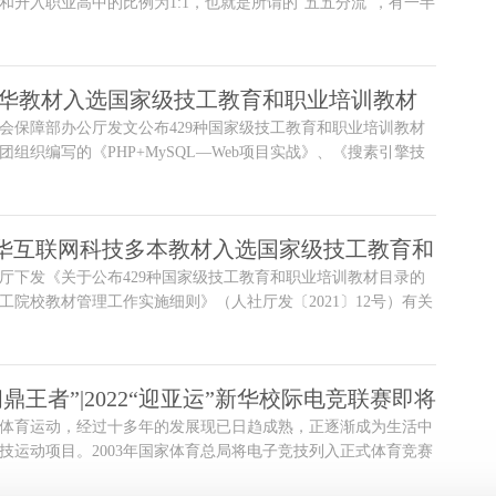
和升入职业高中的比例为1:1，也就是所谓的“五五分流”，有一半
业教育，这也引起了许多家长的担心。
新华教材入选国家级技工教育和职业培训教材
会保障部办公厅发文公布429种国家级技工教育和职业培训教材
组织编写的《PHP+MySQL—Web项目实战》、《搜素引擎技
、《May
新华互联网科技多本教材入选国家级技工教育和
厅下发《关于公布429种国家级技工教育和职业培训教材目录的
材目录！
工院校教材管理工作实施细则》（人社厅发〔2021〕12号）有关
工教育和职业培训教材工作委员会组织遴选和审核，由中国东方
裁沙旭、研究院院长束开俊主编的共八本教材成功入选国家级教
问鼎王者”|2022“迎亚运”新华校际电竞联赛即将
体育运动，经过十多年的发展现已日趋成熟，正逐渐成为生活中
来战！
技运动项目。2003年国家体育总局将电子竞技列入正式体育竞赛
雅加达亚运会将其列为表演项目；2019年国家人社部发布公告将电子