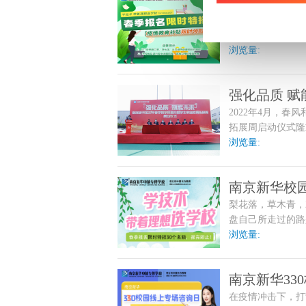
春季报名限时
合素质能力。
人间四月天，正值
换上新形象，以崭
浏览量:
强化品质 赋
2022年4月，春
职业素质拓
拓展周启动仪式隆
导中心刘兵主任、
浏览量:
卫东主管参加了本
南京新华校
梨花落，草木青，
盘自己所走过的路
不妨趁着假期，另
浏览量:
南京新华33
在疫情冲击下，打