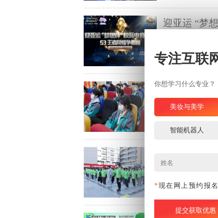
竞技员与电子竞技
杭州亚运会正式批
迎亚运 “梦
发展脉络，我们不
得到官方认可。
以北京冬奥会这场
大年。继冬奥会之
专注互联
场。特别值得一提
浏览量:
你想学习什么专业？
停课不停学
疫情防控期间，为
美妆与美学
处多次召开教学工
播结课答辩的工作
浏览量:
智能机器人
青春飞扬 逐
四月的南京，东风
啦！
竞相开放，在这样
*
现在网上预约报
强我院学生内部成
浏览量:
础，南京新华电脑
拓展周，学院组织