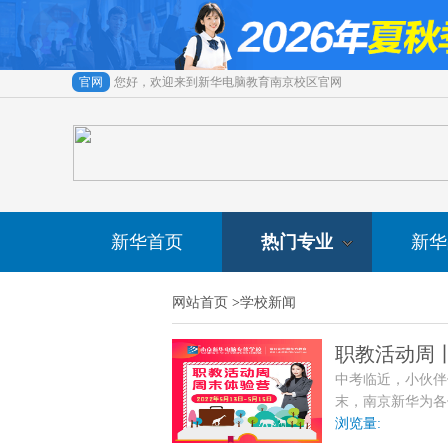
官网
您好，欢迎来到新华电脑教育南京校区官网
新华首页
热门专业
新华
网站首页
>
学校新闻
职教活动周
中考临近，小伙伴
末，南京新华为各
享VR虚拟世界，
浏览量: