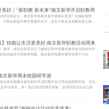
美好｜“新职教 新未来”南京新华开启职教周
动周为新起点，南京新华电脑专修学校将以更宽广的国际视野、
，不断创新提升教学质量和水平，坚定不移走高质量发展之路，
子成长为有发展性、竞争性、专业性和职业性的人才。
日】技能让生活更美好 南京新华职教活动周来
》要求，使社会各界充分了解南京新华电脑专修学校当前的办学
好的技能水平和精神风貌，南京新华电脑专修学校将于5月8
业教育活动周系列活动。
|南京新华周末校园研学游
日，南京新华电脑专修学校特开启职教开放月周末校园研学游，无论
还是学生家长，来一场沉浸式的课堂体验，及早找到适合自己的
给母亲节”海报设计活动完美落幕!