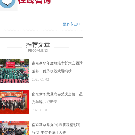
更多专业>>
推荐文章
RECOMMEND
南京新华年度总结表彰大会圆满
落幕，优秀班级荣耀揭榜
2025-01-02
南京新华元旦晚会盛况空前，星
光璀璨共迎新春
2025-01-01
南京新华举办“蛇跃新程精彩同
行”新年贺卡设计大赛